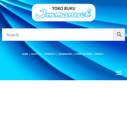
HOME
|
ABOUT US
|
PRODUCTS
|
INFORMATION
|
STORE LOCATION
|
CONTACT
HOME
|
ABOUT US
|
PRODUCTS
|
INFORMATION
|
STORE LOCATION
|
CONTACT