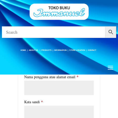
HOME
|
ABOUT US
|
PRODUCTS
|
INFORMATION
|
STORE LOCATION
|
CONTACT
HOME
|
ABOUT US
|
PRODUCTS
|
INFORMATION
|
STORE LOCATION
|
CONTACT
Masuk
*
Wajib
Nama pengguna atau alamat email
*
Wajib
Kata sandi