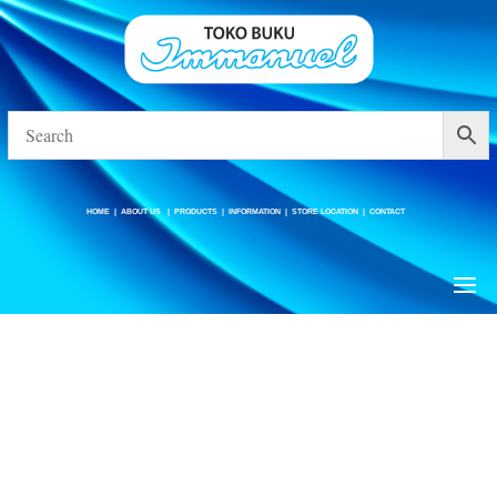
HOME
|
ABOUT US
|
PRODUCTS
|
INFORMATION
|
STORE LOCATION
|
CONTACT
HOME
|
ABOUT US
|
PRODUCTS
|
INFORMATION
|
STORE LOCATION
|
CONTACT