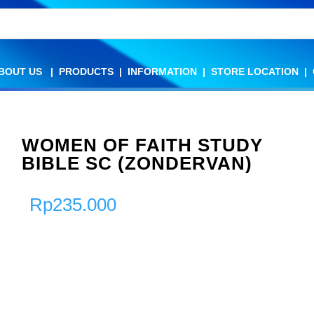
BOUT US
BOUT US
|
|
PRODUCTS
PRODUCTS
|
|
INFORMATION
INFORMATION
|
|
STORE LOCATION
STORE LOCATION
|
|
WOMEN OF FAITH STUDY
BIBLE SC (ZONDERVAN)
Rp
235.000