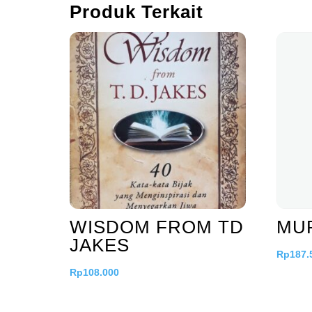
Produk Terkait
WISDOM FROM TD
MU
JAKES
Rp
187.
Rp
108.000