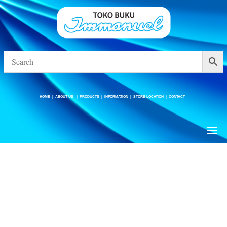
HOME
|
ABOUT US
|
PRODUCTS
|
INFORMATION
|
STORE LOCATION
|
CONTACT
HOME
|
ABOUT US
|
PRODUCTS
|
INFORMATION
|
STORE LOCATION
|
CONTACT