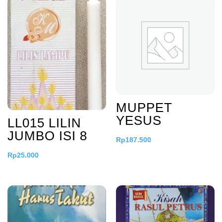
MUPPET
YESUS
LL015 LILIN
JUMBO ISI 8
Rp
187.500
Rp
25.000