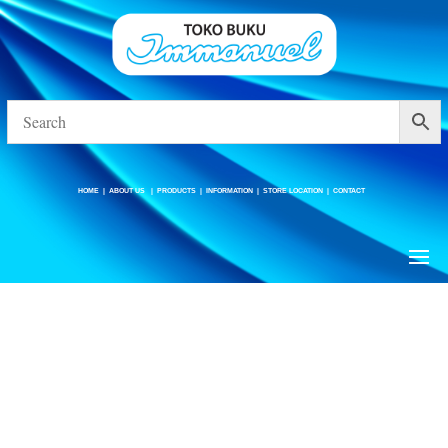
HOME
|
ABOUT US
|
PRODUCTS
|
INFORMATION
|
STORE LOCATION
|
CONTACT
HOME
|
ABOUT US
|
PRODUCTS
|
INFORMATION
|
STORE LOCATION
|
CONTACT