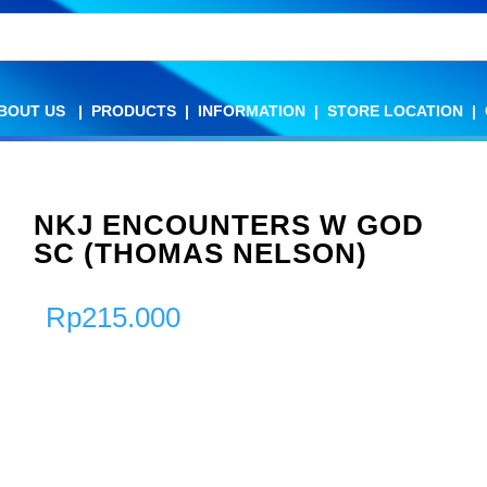
BOUT US
BOUT US
|
|
PRODUCTS
PRODUCTS
|
|
INFORMATION
INFORMATION
|
|
STORE LOCATION
STORE LOCATION
|
|
NKJ ENCOUNTERS W GOD
SC (THOMAS NELSON)
Rp
215.000