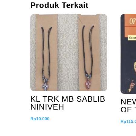
Produk Terkait
KL TRK MB SABLIB
NE
NINIVEH
OF 
Rp
10.000
Rp
115.