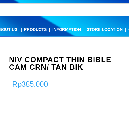
BOUT US
BOUT US
|
|
PRODUCTS
PRODUCTS
|
|
INFORMATION
INFORMATION
|
|
STORE LOCATION
STORE LOCATION
|
|
NIV COMPACT THIN BIBLE
CAM CRN/ TAN BIK
Rp
385.000