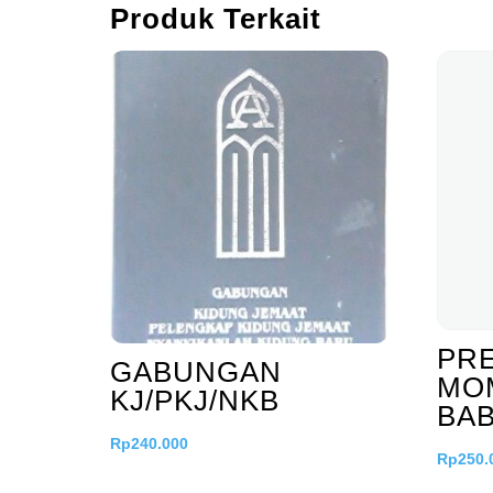
Produk Terkait
PR
GABUNGAN
MO
KJ/PKJ/NKB
BAB
Rp
240.000
Rp
250.