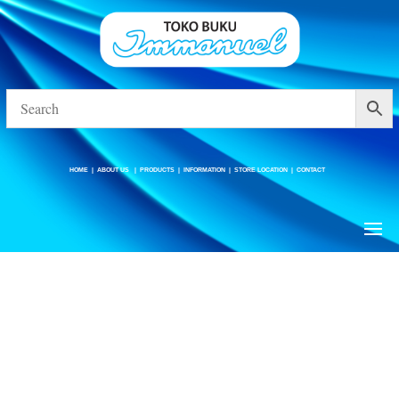
HOME
|
ABOUT US
|
PRODUCTS
|
INFORMATION
|
STORE LOCATION
|
CONTACT
HOME
|
ABOUT US
|
PRODUCTS
|
INFORMATION
|
STORE LOCATION
|
CONTACT