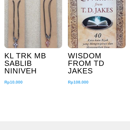
KL TRK MB
WISDOM
SABLIB
FROM TD
NINIVEH
JAKES
Rp
10.000
Rp
108.000