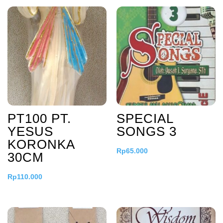
PT100 PT.
SPECIAL
YESUS
SONGS 3
KORONKA
Rp
65.000
30CM
Rp
110.000