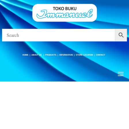
HOME
|
ABOUT US
|
PRODUCTS
|
INFORMATION
|
STORE LOCATION
|
CONTACT
HOME
|
ABOUT US
|
PRODUCTS
|
INFORMATION
|
STORE LOCATION
|
CONTACT