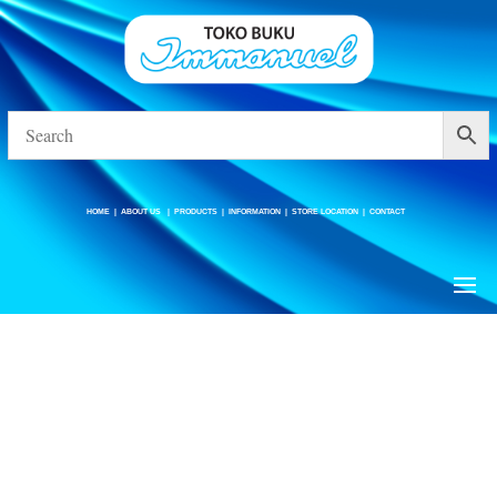
HOME
|
ABOUT US
|
PRODUCTS
|
INFORMATION
|
STORE LOCATION
|
CONTACT
HOME
|
ABOUT US
|
PRODUCTS
|
INFORMATION
|
STORE LOCATION
|
CONTACT