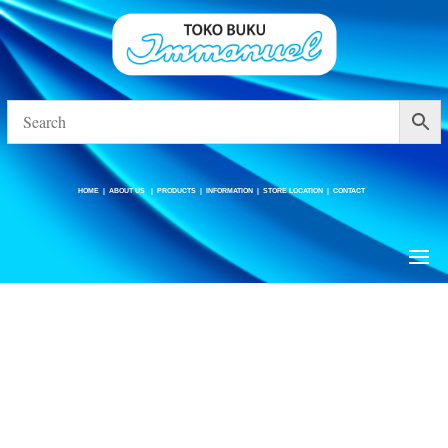
HOME
|
ABOUT US
|
PRODUCTS
|
INFORMATION
|
STORE LOCATION
|
CONTACT
HOME
|
ABOUT US
|
PRODUCTS
|
INFORMATION
|
STORE LOCATION
|
CONTACT