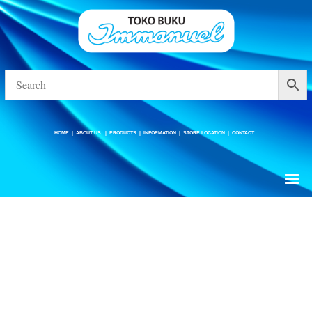
HOME
|
ABOUT US
|
PRODUCTS
|
INFORMATION
|
STORE LOCATION
|
CONTACT
HOME
|
ABOUT US
|
PRODUCTS
|
INFORMATION
|
STORE LOCATION
|
CONTACT