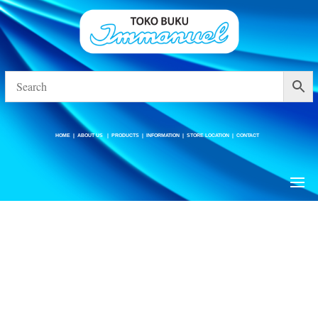
HOME
|
ABOUT US
|
PRODUCTS
|
INFORMATION
|
STORE LOCATION
|
CONTACT
HOME
|
ABOUT US
|
PRODUCTS
|
INFORMATION
|
STORE LOCATION
|
CONTACT