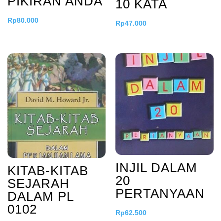
PIKIRAN ANDA
10 KATA
Rp
80.000
Rp
47.000
INJIL DALAM
KITAB-KITAB
20
SEJARAH
PERTANYAAN
DALAM PL
0102
Rp
62.500