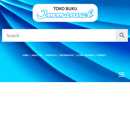
HOME
|
ABOUT US
|
PRODUCTS
|
INFORMATION
|
STORE LOCATION
|
CONTACT
HOME
|
ABOUT US
|
PRODUCTS
|
INFORMATION
|
STORE LOCATION
|
CONTACT