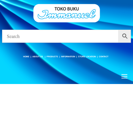
HOME
|
ABOUT US
|
PRODUCTS
|
INFORMATION
|
STORE LOCATION
|
CONTACT
HOME
|
ABOUT US
|
PRODUCTS
|
INFORMATION
|
STORE LOCATION
|
CONTACT