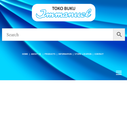
HOME
|
ABOUT US
|
PRODUCTS
|
INFORMATION
|
STORE LOCATION
|
CONTACT
HOME
|
ABOUT US
|
PRODUCTS
|
INFORMATION
|
STORE LOCATION
|
CONTACT