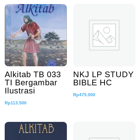
Alkitab TB 033
NKJ LP STUDY
TI Bergambar
BIBLE HC
Ilustrasi
Rp
475.000
Rp
113.500