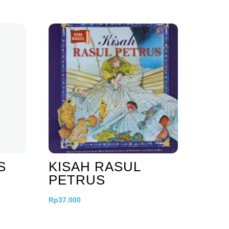
S
KISAH RASUL
PETRUS
Rp
37.000