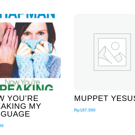
W YOU’RE
MUPPET YESU
AKING MY
Rp
187.500
NGUAGE
00