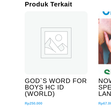
Produk Terkait
GOD`S WORD FOR
NO
BOYS HC ID
SPE
(WORLD)
LA
Rp
250.000
Rp
67.0