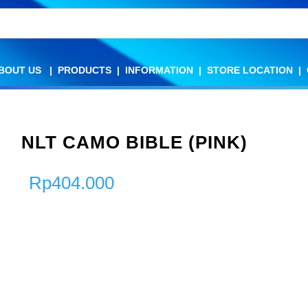
BOUT US
BOUT US
|
|
PRODUCTS
PRODUCTS
|
|
INFORMATION
INFORMATION
|
|
STORE LOCATION
STORE LOCATION
|
|
NLT CAMO BIBLE (PINK)
Rp
404.000