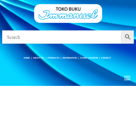
HOME
|
ABOUT US
|
PRODUCTS
|
INFORMATION
|
STORE LOCATION
|
CONTACT
HOME
|
ABOUT US
|
PRODUCTS
|
INFORMATION
|
STORE LOCATION
|
CONTACT