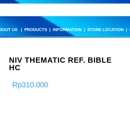
BOUT US
BOUT US
|
|
PRODUCTS
PRODUCTS
|
|
INFORMATION
INFORMATION
|
|
STORE LOCATION
STORE LOCATION
|
|
NIV THEMATIC REF. BIBLE
HC
Rp
310.000