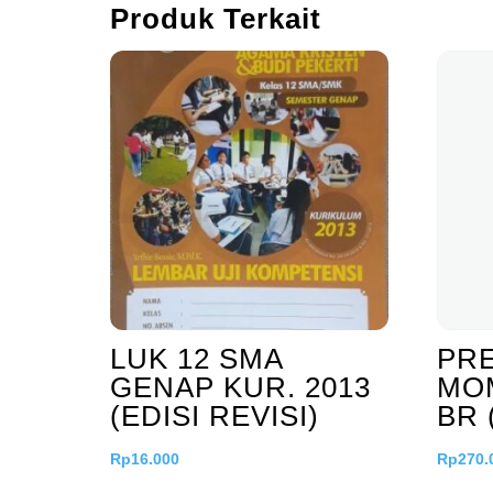
Produk Terkait
LUK 12 SMA
PR
GENAP KUR. 2013
MO
(EDISI REVISI)
BR 
Rp
16.000
Rp
270.