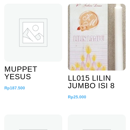
MUPPET
YESUS
LL015 LILIN
JUMBO ISI 8
Rp
187.500
Rp
25.000