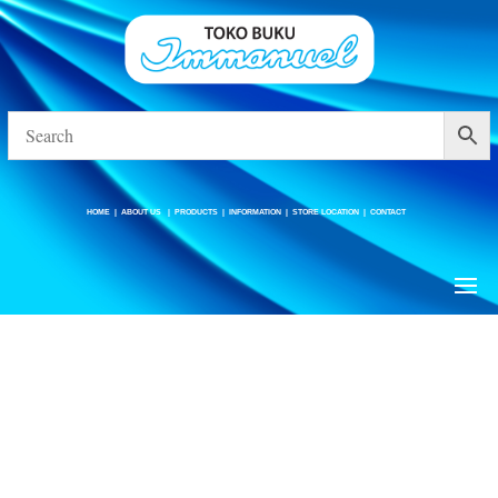
HOME
|
ABOUT US
|
PRODUCTS
|
INFORMATION
|
STORE LOCATION
|
CONTACT
HOME
|
ABOUT US
|
PRODUCTS
|
INFORMATION
|
STORE LOCATION
|
CONTACT