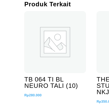
Produk Terkait
TB 064 TI BL
THE
NEURO TALI (10)
STU
NKJ
Rp
280.000
Rp
350.