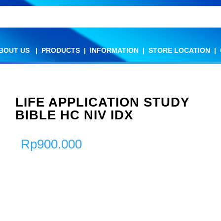
BOUT US
BOUT US
|
|
PRODUCTS
PRODUCTS
|
|
INFORMATION
INFORMATION
|
|
STORE LOCATION
STORE LOCATION
|
|
LIFE APPLICATION STUDY
BIBLE HC NIV IDX
Rp
900.000