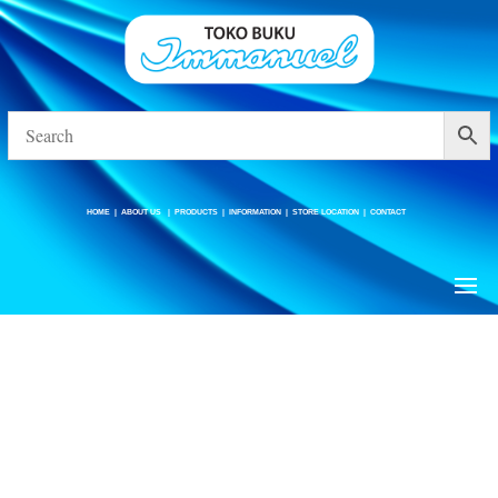
HOME
|
ABOUT US
|
PRODUCTS
|
INFORMATION
|
STORE LOCATION
|
CONTACT
HOME
|
ABOUT US
|
PRODUCTS
|
INFORMATION
|
STORE LOCATION
|
CONTACT