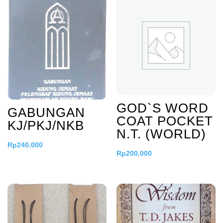
GOD`S WORD
GABUNGAN
COAT POCKET
KJ/PKJ/NKB
N.T. (WORLD)
Rp
240.000
Rp
200.000