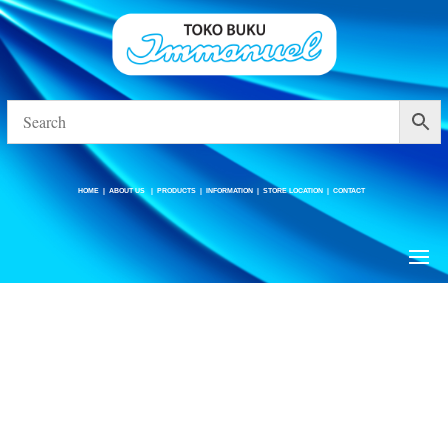
HOME
|
ABOUT US
|
PRODUCTS
|
INFORMATION
|
STORE LOCATION
|
CONTACT
HOME
|
ABOUT US
|
PRODUCTS
|
INFORMATION
|
STORE LOCATION
|
CONTACT