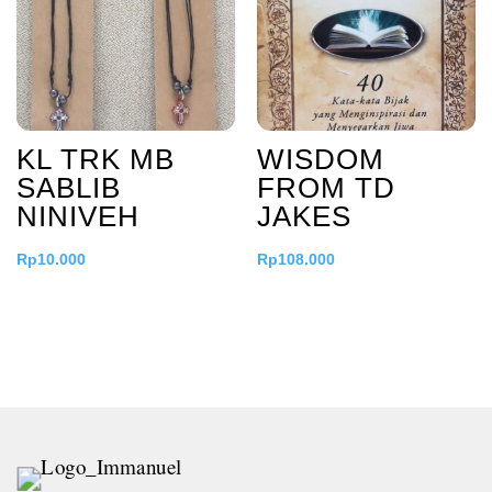
KL TRK MB
WISDOM
SABLIB
FROM TD
NINIVEH
JAKES
Rp
10.000
Rp
108.000