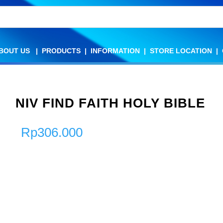
BOUT US
BOUT US
|
|
PRODUCTS
PRODUCTS
|
|
INFORMATION
INFORMATION
|
|
STORE LOCATION
STORE LOCATION
|
|
NIV FIND FAITH HOLY BIBLE
Rp
306.000