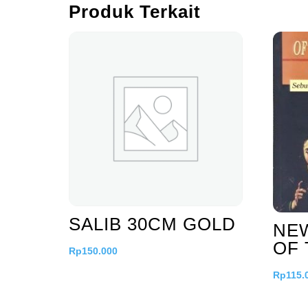
Produk Terkait
SALIB 30CM GOLD
NE
OF 
Rp
150.000
Rp
115.