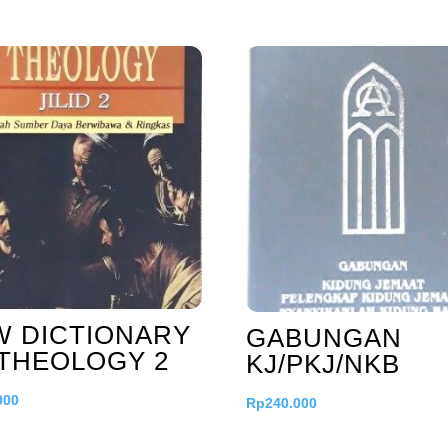
W DICTIONARY
GABUNGAN
THEOLOGY 2
KJ/PKJ/NKB
000
Rp
240.000