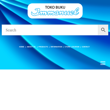
HOME
|
ABOUT US
|
PRODUCTS
|
INFORMATION
|
STORE LOCATION
|
CONTACT
HOME
|
ABOUT US
|
PRODUCTS
|
INFORMATION
|
STORE LOCATION
|
CONTACT