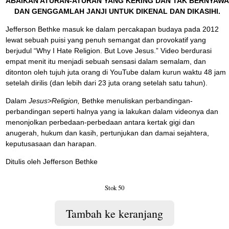
ABAIKAN ATURAN-ATURAN YANG KERING DAN TAK BERNYAWA
Rp65.000.
adalah:
DAN GENGGAMLAH JANJI UNTUK DIKENAL DAN DIKASIHI.
Rp20.000.
Jefferson Bethke masuk ke dalam percakapan budaya pada 2012
lewat sebuah puisi yang penuh semangat dan provokatif yang
berjudul “Why I Hate Religion. But Love Jesus.” Video berdurasi
empat menit itu menjadi sebuah sensasi dalam semalam, dan
ditonton oleh tujuh juta orang di YouTube dalam kurun waktu 48 jam
setelah dirilis (dan lebih dari 23 juta orang setelah satu tahun).
Dalam
Jesus>Religion,
Bethke menuliskan perbandingan-
perbandingan seperti halnya yang ia lakukan dalam videonya dan
menonjolkan perbedaan-perbedaan antara kertak gigi dan
anugerah, hukum dan kasih, pertunjukan dan damai sejahtera,
keputusasaan dan harapan.
Ditulis oleh Jefferson Bethke
Stok 50
Tambah ke keranjang