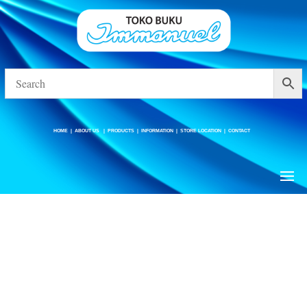
HOME
|
ABOUT US
|
PRODUCTS
|
INFORMATION
|
STORE LOCATION
|
CONTACT
HOME
|
ABOUT US
|
PRODUCTS
|
INFORMATION
|
STORE LOCATION
|
CONTACT