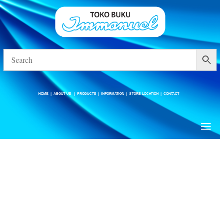
HOME
|
ABOUT US
|
PRODUCTS
|
INFORMATION
|
STORE LOCATION
|
CONTACT
HOME
|
ABOUT US
|
PRODUCTS
|
INFORMATION
|
STORE LOCATION
|
CONTACT