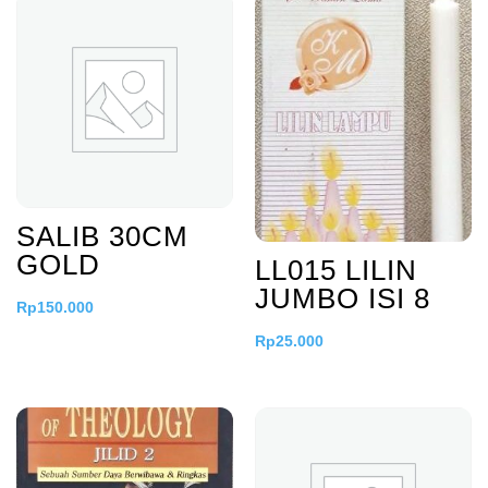
SALIB 30CM
GOLD
LL015 LILIN
JUMBO ISI 8
Rp
150.000
Rp
25.000