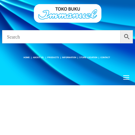
HOME
|
ABOUT US
|
PRODUCTS
|
INFORMATION
|
STORE LOCATION
|
CONTACT
HOME
|
ABOUT US
|
PRODUCTS
|
INFORMATION
|
STORE LOCATION
|
CONTACT