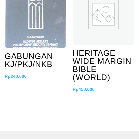
HERITAGE
GABUNGAN
WIDE MARGIN
KJ/PKJ/NKB
BIBLE
(WORLD)
Rp
240.000
Rp
450.000