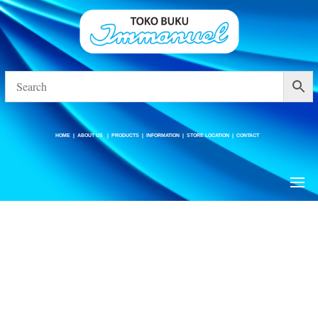
HOME
|
ABOUT US
|
PRODUCTS
|
INFORMATION
|
STORE LOCATION
|
CONTACT
HOME
|
ABOUT US
|
PRODUCTS
|
INFORMATION
|
STORE LOCATION
|
CONTACT