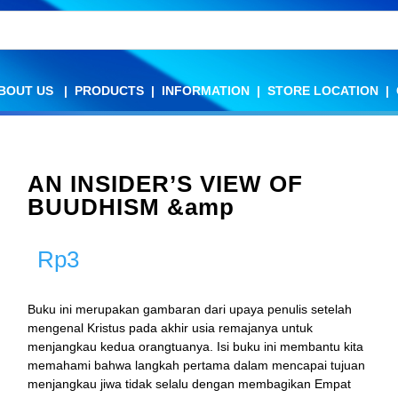
BOUT US
BOUT US
|
|
PRODUCTS
PRODUCTS
|
|
INFORMATION
INFORMATION
|
|
STORE LOCATION
STORE LOCATION
|
|
AN INSIDER’S VIEW OF
BUUDHISM &amp
Rp
3
Buku ini merupakan gambaran dari upaya penulis setelah
mengenal Kristus pada akhir usia remajanya untuk
menjangkau kedua orangtuanya. Isi buku ini membantu kita
memahami bahwa langkah pertama dalam mencapai tujuan
menjangkau jiwa tidak selalu dengan membagikan Empat