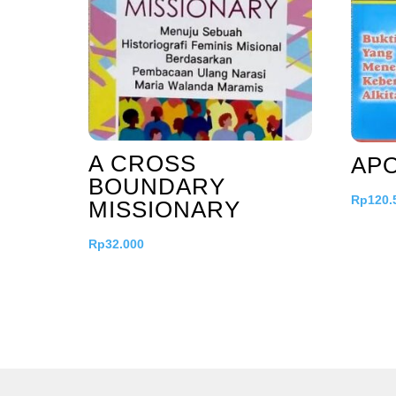
A CROSS
APO
BOUNDARY
Rp
120.
MISSIONARY
Rp
32.000