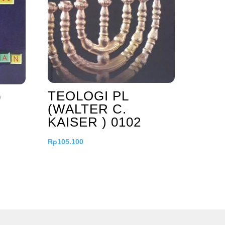
TEOLOGI PL
0
(WALTER C.
KAISER ) 0102
Rp
105.100