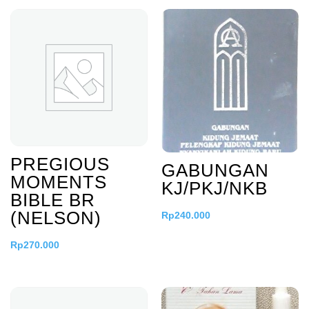
PREGIOUS
GABUNGAN
MOMENTS
KJ/PKJ/NKB
BIBLE BR
(NELSON)
Rp
240.000
Rp
270.000