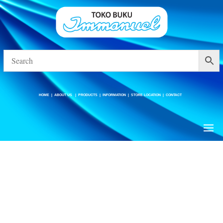
HOME
|
ABOUT US
|
PRODUCTS
|
INFORMATION
|
STORE LOCATION
|
CONTACT
HOME
|
ABOUT US
|
PRODUCTS
|
INFORMATION
|
STORE LOCATION
|
CONTACT