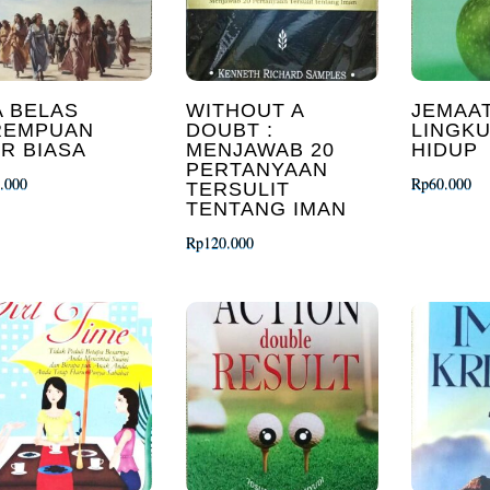
 BELAS
WITHOUT A
JEMAA
REMPUAN
DOUBT :
LINGK
R BIASA
MENJAWAB 20
HIDUP
PERTANYAAN
.000
Rp
60.000
TERSULIT
TENTANG IMAN
Rp
120.000