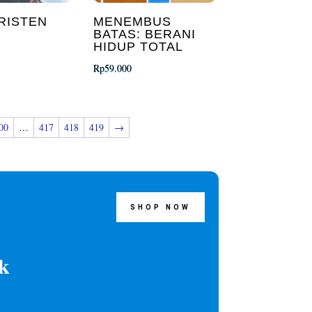
RISTEN
MENEMBUS
BATAS: BERANI
HIDUP TOTAL
Rp
59.000
00
…
417
418
419
→
SHOP NOW
k