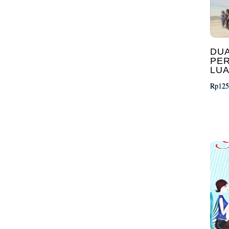
DUA
PE
LUA
Rp
125