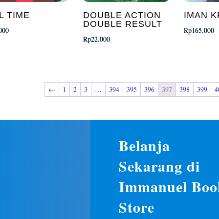
L TIME
DOUBLE ACTION
IMAN K
DOUBLE RESULT
000
Rp
165.000
Rp
22.000
←
1
2
3
…
394
395
396
397
398
399
4
Belanja
Sekarang di
Immanuel Boo
Store