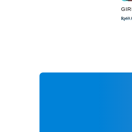
GIR
Rp
69.