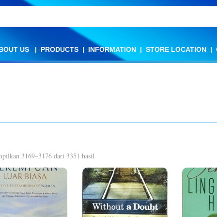
BOUT US
BOUT US
|
|
PRODUCTS
PRODUCTS
|
|
INFORMATION
INFORMATION
|
|
STORE LOCATION
STORE LOCATION
|
|
Diurutkan
pilkan 3169–3176 dari 3351 hasil
menurut
yang
terbaru