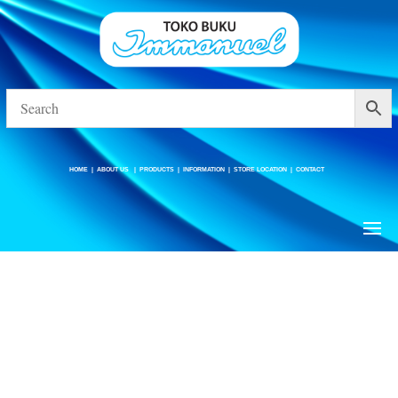
HOME
|
ABOUT US
|
PRODUCTS
|
INFORMATION
|
STORE LOCATION
|
CONTACT
HOME
|
ABOUT US
|
PRODUCTS
|
INFORMATION
|
STORE LOCATION
|
CONTACT