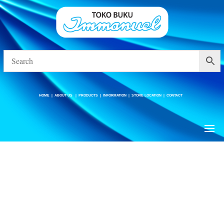
HOME
|
ABOUT US
|
PRODUCTS
|
INFORMATION
|
STORE LOCATION
|
CONTACT
HOME
|
ABOUT US
|
PRODUCTS
|
INFORMATION
|
STORE LOCATION
|
CONTACT