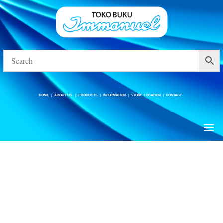
HOME
|
ABOUT US
|
PRODUCTS
|
INFORMATION
|
STORE LOCATION
|
CONTACT
HOME
|
ABOUT US
|
PRODUCTS
|
INFORMATION
|
STORE LOCATION
|
CONTACT