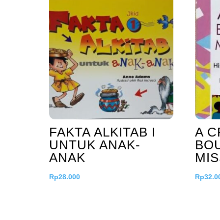
FAKTA ALKITAB I
A 
UNTUK ANAK-
BO
ANAK
MI
Rp
28.000
Rp
32.0