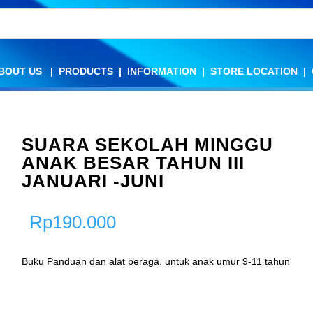
BOUT US
BOUT US
|
|
PRODUCTS
PRODUCTS
|
|
INFORMATION
INFORMATION
|
|
STORE LOCATION
STORE LOCATION
|
|
SUARA SEKOLAH MINGGU
ANAK BESAR TAHUN III
JANUARI -JUNI
Rp
190.000
Buku Panduan dan alat peraga. untuk anak umur 9-11 tahun