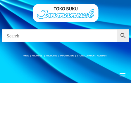
HOME
|
ABOUT US
|
PRODUCTS
|
INFORMATION
|
STORE LOCATION
|
CONTACT
HOME
|
ABOUT US
|
PRODUCTS
|
INFORMATION
|
STORE LOCATION
|
CONTACT