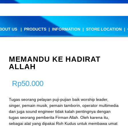
BOUT US
BOUT US
|
|
PRODUCTS
PRODUCTS
|
|
INFORMATION
INFORMATION
|
|
STORE LOCATION
STORE LOCATION
|
|
MEMANDU KE HADIRAT
ALLAH
Rp
50.000
Tugas seorang pelayan puji-pujian baik worship leader,
singer, pemain musik, pemain tamborin, operator multimedia
dan juga sound engineer tidak kalah pentingnya dengan
tugas seorang pemberita Firman Allah. Oleh karena itu,
sebagai alat yang dipakai Roh Kudus untuk membawa umat