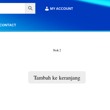
MY ACCOUNT
MY ACCOUNT
CONTACT
CONTACT
Stok 2
Tambah ke keranjang