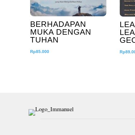
BERHADAPAN
LE
MUKA DENGAN
LEA
TUHAN
GE
Rp
85.000
Rp
89.0