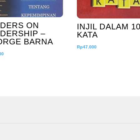
ADERS ON
INJIL DALAM 1
DERSHIP –
KATA
ORGE BARNA
Rp
47.000
00