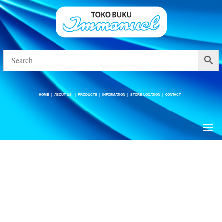
HOME
|
ABOUT US
|
PRODUCTS
|
INFORMATION
|
STORE LOCATION
|
CONTACT
HOME
|
ABOUT US
|
PRODUCTS
|
INFORMATION
|
STORE LOCATION
|
CONTACT