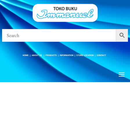
HOME
|
ABOUT US
|
PRODUCTS
|
INFORMATION
|
STORE LOCATION
|
CONTACT
HOME
|
ABOUT US
|
PRODUCTS
|
INFORMATION
|
STORE LOCATION
|
CONTACT