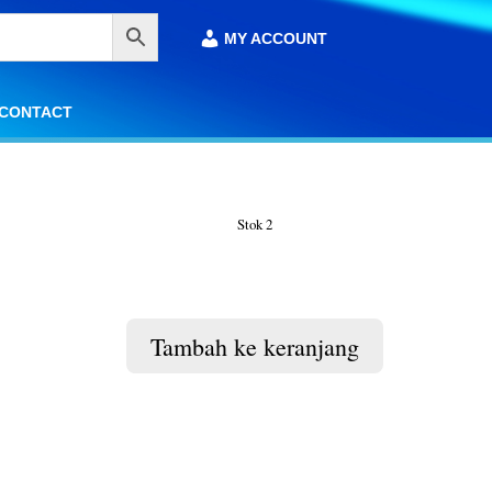
MY ACCOUNT
MY ACCOUNT
CONTACT
CONTACT
Stok 2
Tambah ke keranjang