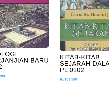
OLOGI
KITAB-KITAB
JANJIAN BARU
SEJARAH DAL
2
PL 0102
200
Rp
109.500