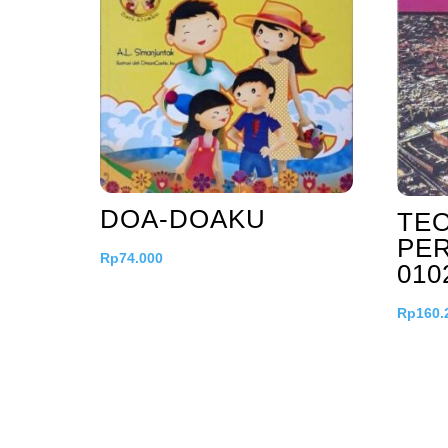
DOA-DOAKU
TE
PER
Rp
74.000
010
Rp
160.