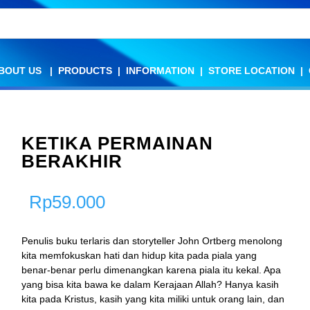
BOUT US
BOUT US
|
|
PRODUCTS
PRODUCTS
|
|
INFORMATION
INFORMATION
|
|
STORE LOCATION
STORE LOCATION
|
|
KETIKA PERMAINAN
BERAKHIR
Rp
59.000
Penulis buku terlaris dan storyteller John Ortberg menolong
kita memfokuskan hati dan hidup kita pada piala yang
benar-benar perlu dimenangkan karena piala itu kekal. Apa
yang bisa kita bawa ke dalam Kerajaan Allah? Hanya kasih
kita pada Kristus, kasih yang kita miliki untuk orang lain, dan