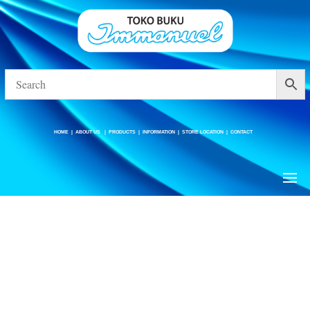
HOME
|
ABOUT US
|
PRODUCTS
|
INFORMATION
|
STORE LOCATION
|
CONTACT
HOME
|
ABOUT US
|
PRODUCTS
|
INFORMATION
|
STORE LOCATION
|
CONTACT