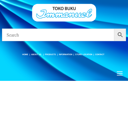
HOME
|
ABOUT US
|
PRODUCTS
|
INFORMATION
|
STORE LOCATION
|
CONTACT
HOME
|
ABOUT US
|
PRODUCTS
|
INFORMATION
|
STORE LOCATION
|
CONTACT