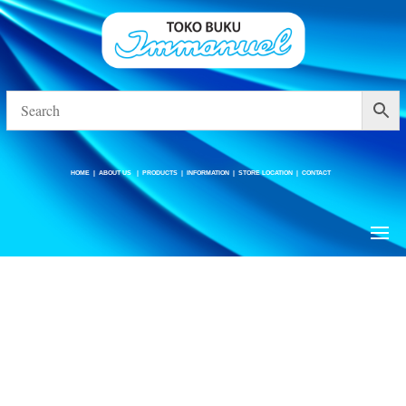
HOME
|
ABOUT US
|
PRODUCTS
|
INFORMATION
|
STORE LOCATION
|
CONTACT
HOME
|
ABOUT US
|
PRODUCTS
|
INFORMATION
|
STORE LOCATION
|
CONTACT