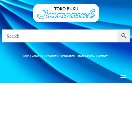
HOME
|
ABOUT US
|
PRODUCTS
|
INFORMATION
|
STORE LOCATION
|
CONTACT
HOME
|
ABOUT US
|
PRODUCTS
|
INFORMATION
|
STORE LOCATION
|
CONTACT