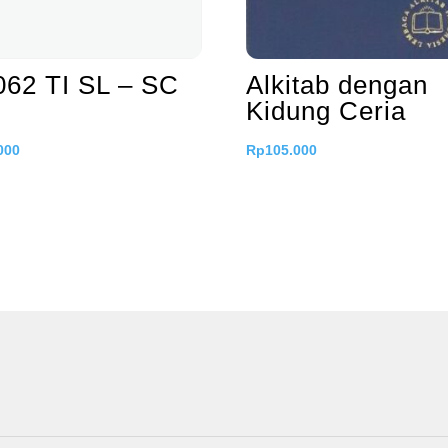
062 TI SL – SC
Alkitab dengan
Kidung Ceria
000
Rp
105.000