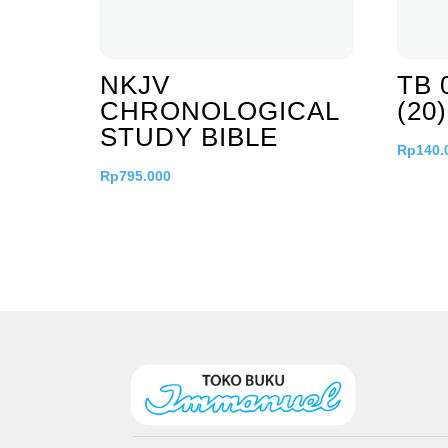
NKJV
TB 
CHRONOLOGICAL
(20)
STUDY BIBLE
Rp
140.
Rp
795.000