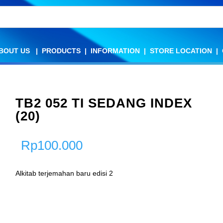
BOUT US
BOUT US
|
|
PRODUCTS
PRODUCTS
|
|
INFORMATION
INFORMATION
|
|
STORE LOCATION
STORE LOCATION
|
|
TB2 052 TI SEDANG INDEX
(20)
Rp
100.000
Alkitab terjemahan baru edisi 2