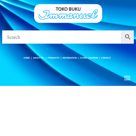
HOME
|
ABOUT US
|
PRODUCTS
|
INFORMATION
|
STORE LOCATION
|
CONTACT
HOME
|
ABOUT US
|
PRODUCTS
|
INFORMATION
|
STORE LOCATION
|
CONTACT