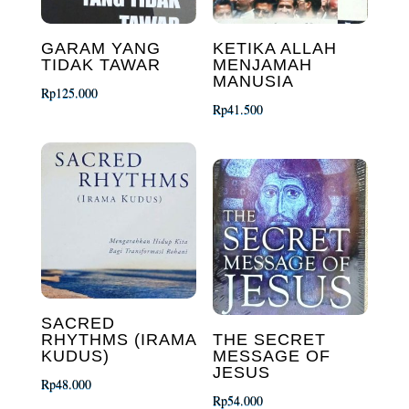
GARAM YANG
KETIKA ALLAH
TIDAK TAWAR
MENJAMAH
MANUSIA
Rp
125.000
Rp
41.500
SACRED
RHYTHMS (IRAMA
THE SECRET
KUDUS)
MESSAGE OF
JESUS
Rp
48.000
Rp
54.000