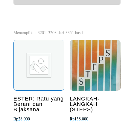
Diurutkan
Menampilkan 3201–3208 dari 3351 hasil
menurut
yang
terbaru
ESTER: Ratu yang
LANGKAH-
Berani dan
LANGKAH
Bijaksana
(STEPS)
Rp
28.000
Rp
138.000