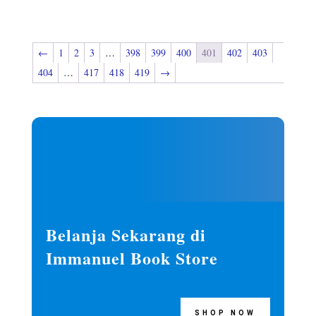
←
1
2
3
…
398
399
400
401
402
403
404
…
417
418
419
→
Belanja Sekarang di
Immanuel Book Store
SHOP NOW