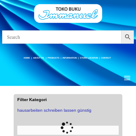
HOME
|
ABOUT US
|
PRODUCTS
|
INFORMATION
|
STORE LOCATION
|
CONTACT
HOME
|
ABOUT US
|
PRODUCTS
|
INFORMATION
|
STORE LOCATION
|
CONTACT
Perlengkapan Sekolah Minggu
Filter Kategori
hausarbeiten schreiben lassen günstig